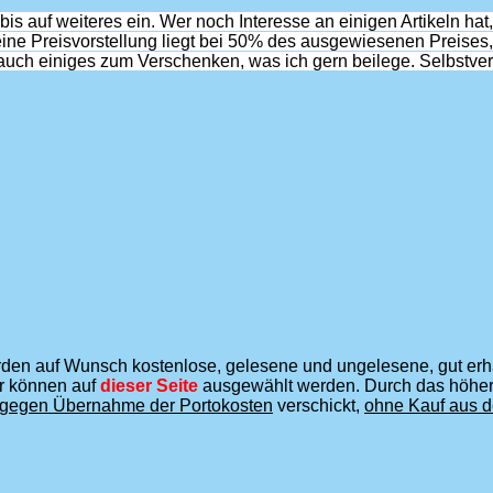
s auf weiteres ein. Wer noch Interesse an einigen Artikeln hat,
ine Preisvorstellung liegt bei 50% des ausgewiesenen Preises,
ch auch einiges zum Verschenken, was ich gern beilege. Selbstv
den auf Wunsch kostenlose, gelesene und ungelesene, gut erha
er können auf
dieser Seite
ausgewählt werden. Durch das höher
gegen Übernahme der Portokosten
verschickt,
ohne Kauf aus d