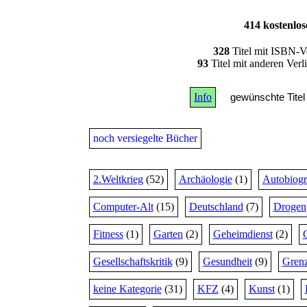
414 kostenlo
328
Titel mit ISBN-V
93
Titel mit anderen Ver
Info
gewünschte Titel 
noch versiegelte Bücher
2.Weltkrieg
(52)
Archäologie
(1)
Autobiogr
Computer-Alt
(15)
Deutschland
(7)
Drogen
Fitness
(1)
Garten
(2)
Geheimdienst
(2)
Gesellschaftskritik
(9)
Gesundheit
(9)
Grenz
keine Kategorie
(31)
KFZ
(4)
Kunst
(1)