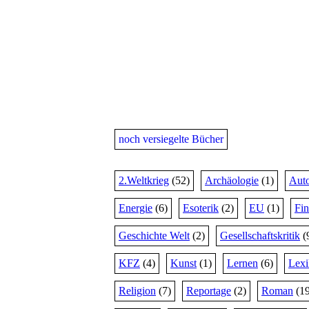
noch versiegelte Bücher
2.Weltkrieg
(52)
Archäologie
(1)
Auto
Energie
(6)
Esoterik
(2)
EU
(1)
Fi
Geschichte Welt
(2)
Gesellschaftskritik
(
KFZ
(4)
Kunst
(1)
Lernen
(6)
Lex
Religion
(7)
Reportage
(2)
Roman
(19