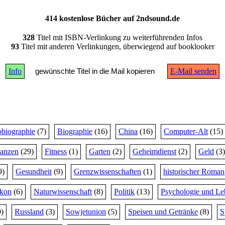
414 kostenlose Bücher auf 2ndsound.de
328
Titel mit ISBN-Verlinkung zu weiterführenden Infos
93
Titel mit anderen Verlinkungen, überwiegend auf booklooker
Info
gewünschte Titel in die Mail kopieren
E-Mail senden
biographie
(7)
Biographie
(16)
China
(16)
Computer-Alt
(15)
nanzen
(29)
Fitness
(1)
Garten
(2)
Geheimdienst
(2)
Geld
(3)
9)
Gesundheit
(9)
Grenzwissenschaften
(1)
historischer Roman
ikon
(6)
Naturwissenschaft
(8)
Politik
(13)
Psychologie und Le
)
Russland
(3)
Sowjetunion
(5)
Speisen und Getränke
(8)
S