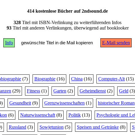
414 kostenlose Bücher auf 2ndsound.de
328
Titel mit ISBN-Verlinkung zu weiterführenden Infos
93
Titel mit anderen Verlinkungen, überwiegend auf booklooker
Info
gewünschte Titel in die Mail kopieren
E-Mail senden
biographie
(7)
Biographie
(16)
China
(16)
Computer-Alt
(15)
nanzen
(29)
Fitness
(1)
Garten
(2)
Geheimdienst
(2)
Geld
(3)
9)
Gesundheit
(9)
Grenzwissenschaften
(1)
historischer Roman
ikon
(6)
Naturwissenschaft
(8)
Politik
(13)
Psychologie und Le
)
Russland
(3)
Sowjetunion
(5)
Speisen und Getränke
(8)
S