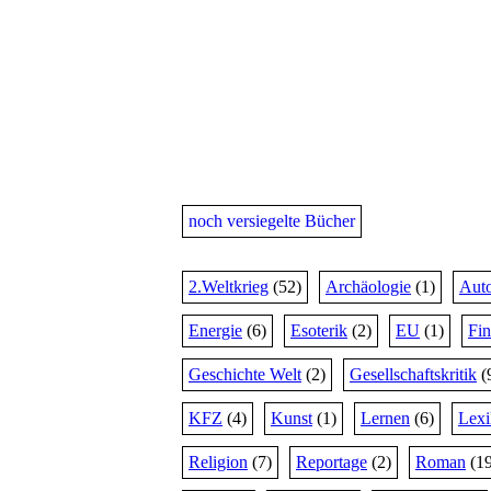
noch versiegelte Bücher
2.Weltkrieg
(52)
Archäologie
(1)
Auto
Energie
(6)
Esoterik
(2)
EU
(1)
Fi
Geschichte Welt
(2)
Gesellschaftskritik
(
KFZ
(4)
Kunst
(1)
Lernen
(6)
Lex
Religion
(7)
Reportage
(2)
Roman
(19