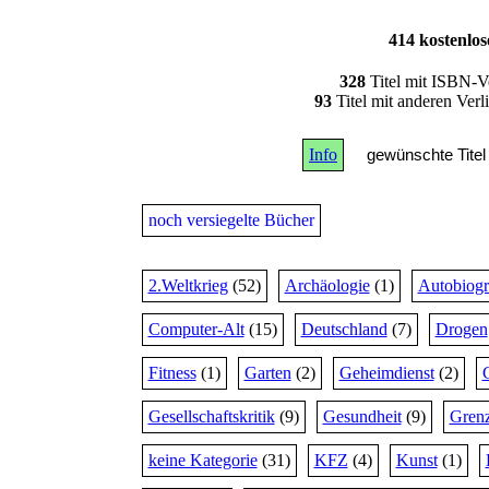
414 kostenlo
328
Titel mit ISBN-V
93
Titel mit anderen Ver
Info
gewünschte Titel 
noch versiegelte Bücher
2.Weltkrieg
(52)
Archäologie
(1)
Autobiogr
Computer-Alt
(15)
Deutschland
(7)
Drogen
Fitness
(1)
Garten
(2)
Geheimdienst
(2)
Gesellschaftskritik
(9)
Gesundheit
(9)
Grenz
keine Kategorie
(31)
KFZ
(4)
Kunst
(1)