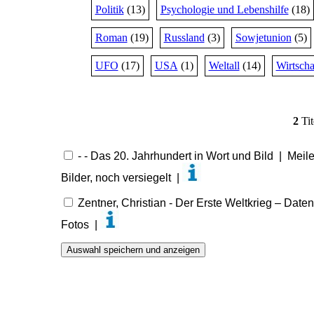
Politik
(13)
Psychologie und Lebenshilfe
(18)
Roman
(19)
Russland
(3)
Sowjetunion
(5)
UFO
(17)
USA
(1)
Weltall
(14)
Wirtscha
2
Tit
- - Das 20. Jahrhundert in Wort und Bild | Meil
Bilder, noch versiegelt |
Zentner, Christian - Der Erste Weltkrieg – Dat
Fotos |