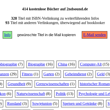
414 kostenlose Bücher auf 2ndsound.de
328
Titel mit ISBN-Verlinkung zu weiterführenden Infos
93
Titel mit anderen Verlinkungen, überwiegend auf booklooker
Info
gewünschte Titel in die Mail kopieren
E-Mail senden
biographie
(7)
Biographie
(16)
China
(16)
Computer-Alt
(15)
nanzen
(29)
Fitness
(1)
Garten
(2)
Geheimdienst
(2)
Geld
(3)
9)
Gesundheit
(9)
Grenzwissenschaften
(1)
historischer Roman
ikon
(6)
Naturwissenschaft
(8)
Politik
(13)
Psychologie und Le
)
Russland
(3)
Sowjetunion
(5)
Speisen und Getränke
(8)
S