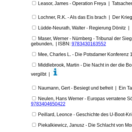
Leasor, James - Operation Freya | Tatsachenb
Lochner, R.K. - Als das Eis brach | Der Kri
Lüdde-Neurath, Walter - Regierung Dönitz | 
Maser, Werner - Nürnberg - Tribunal der Sie
gebunden, | ISBN:
9783430163552
Mee, Charles L. - Die Potsdamer Konferenz 
Middlebrook, Martin - Die Nacht in der die B
vergilbt |
Naumann, Gert - Besiegt und befreit | Ein Ta
Neulen, Hans Werner - Europas verratene Söh
9783404650422
Peillard, Leonce - Geschichte des U-Boot-K
Piekalkiewicz, Janusz - Die Schlacht von Mo