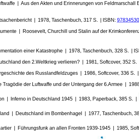
Luftwaffe | Aus den Akten und Erinnerungen von Feldmarschall 
atsachenbericht | 1978, Taschenbuch, 317 S. | ISBN:
9783453
umente | Roosevelt, Churchill und Stalin auf der Krimkonferen
umentation einer Katastrophe | 1978, Taschenbuch, 328 S. | I
tschland den 2.Weltkrieg verlieren? | 1981, Softcover, 352 S.
rgeschichte des Russlandfeldzuges | 1986, Softcover, 336 S. 
ie Tragödie der Luftwaffe und der Untergang der 6.Armee | 198
on | Inferno in Deutschland 1945 | 1983, Paperback, 385 S. |
hland | Deutschland im Bombenhagel | 1977, Taschenbuch, 380 
artier | Führungsfunk an allen Fronten 1939-1945 | 1985, Soft