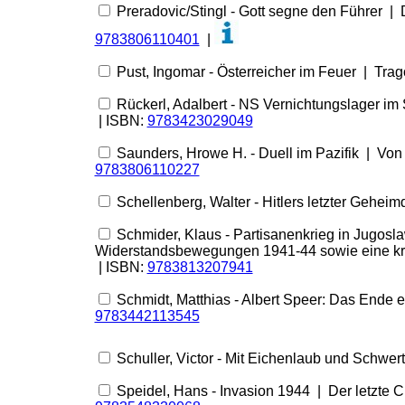
Preradovic/Stingl - Gott segne den Führer | 
9783806110401
|
Pust, Ingomar - Österreicher im Feuer | Trag
Rückerl, Adalbert - NS Vernichtungslager im
| ISBN:
9783423029049
Saunders, Hrowe H. - Duell im Pazifik | Von 
9783806110227
Schellenberg, Walter - Hitlers letzter Gehei
Schmider, Klaus - Partisanenkrieg in Jugos
Widerstandsbewegungen 1941-44 sowie eine kriti
| ISBN:
9783813207941
Schmidt, Matthias - Albert Speer: Das Ende 
9783442113545
Schuller, Victor - Mit Eichenlaub und Schwer
Speidel, Hans - Invasion 1944 | Der letzte 