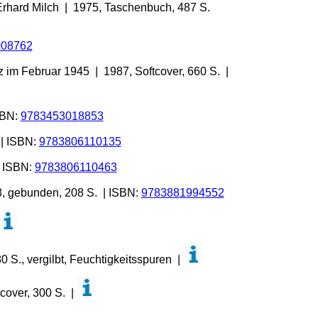
Erhard Milch | 1975, Taschenbuch, 487 S.
008762
z im Februar 1945 | 1987, Softcover, 660 S. |
SBN:
9783453018853
 | ISBN:
9783806110135
| ISBN:
9783806110463
8, gebunden, 208 S. | ISBN:
9783881994552
S., vergilbt, Feuchtigkeitsspuren |
cover, 300 S. |