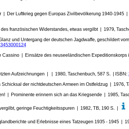
or | Der Luftkrieg gegen Europas Zivilbevölkerung 1940-1945 
 des französischen Widerstandes, etwas vergilbt | 1979, Tasc
| Glanz und Untergang der deutschen Jagdwaffe, geschildert vom
83453000124
te Cassino | Einsätze des neuseeländischen Expeditionskorps 
etzten Aufzeichnungen | | 1980, Taschenbuch, 587 S. | ISBN:
s Schicksal der nichtdeutschen Armeen im Ostfeldzug | 1976, 
en! | Prominente erinnern sich an das Kriegsende | 1985, Ta
vergilbt, geringe Feuchtigkeitsspuren | 1982, TB, 190 S. |
glandberichte und Erlebnisse eines Tatzeugen 1935 - 1945 | 19