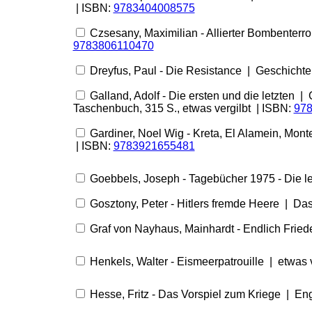
| ISBN:
9783404008575
Czsesany, Maximilian - Allierter Bombenterr
9783806110470
Dreyfus, Paul - Die Resistance | Geschichte
Galland, Adolf - Die ersten und die letzten 
Taschenbuch, 315 S., etwas vergilbt | ISBN:
97
Gardiner, Noel Wig - Kreta, El Alamein, Mon
| ISBN:
9783921655481
Goebbels, Joseph - Tagebücher 1975 - Die l
Gosztony, Peter - Hitlers fremde Heere | Da
Graf von Nayhaus, Mainhardt - Endlich Fried
Henkels, Walter - Eismeerpatrouille | etwas 
Hesse, Fritz - Das Vorspiel zum Kriege | En