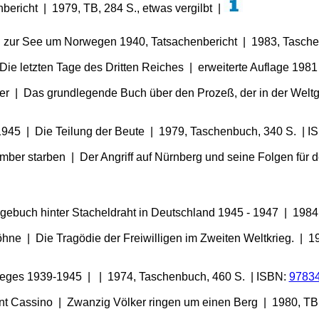
ericht | 1979, TB, 284 S., etwas vergilbt |
eg zur See um Norwegen 1940, Tatsachenbericht | 1983, Tasch
Die letzten Tage des Dritten Reiches | erweiterte Auflage 198
ger | Das grundlegende Buch über den Prozeß, der in der Weltg
1945 | Die Teilung der Beute | 1979, Taschenbuch, 340 S. | I
omber starben | Der Angriff auf Nürnberg und seine Folgen für 
gebuch hinter Stacheldraht in Deutschland 1945 - 1947 | 1984,
ne | Die Tragödie der Freiwilligen im Zweiten Weltkrieg. | 1
rieges 1939-1945 | | 1974, Taschenbuch, 460 S. | ISBN:
9783
nt Cassino | Zwanzig Völker ringen um einen Berg | 1980, TB