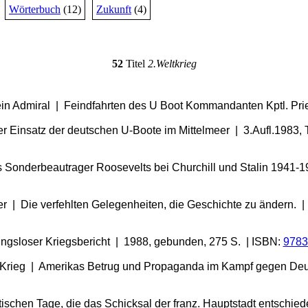
Wörterbuch
(12)
Zukunft
(4)
52
Titel
2.Weltkrieg
ein Admiral | Feindfahrten des U Boot Kommandanten Kptl. Prie
r Einsatz der deutschen U-Boote im Mittelmeer | 3.Aufl.1983, T
ls Sonderbeautrager Roosevelts bei Churchill und Stalin 1941-
itler | Die verfehlten Gelegenheiten, die Geschichte zu ändern.
ngsloser Kriegsbericht | 1988, gebunden, 275 S. | ISBN:
9783
 Krieg | Amerikas Betrug und Propaganda im Kampf gegen Deuts
tischen Tage, die das Schicksal der franz. Hauptstadt entschie