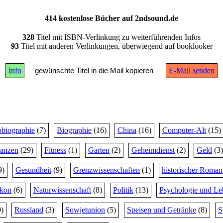
414 kostenlose Bücher auf 2ndsound.de
328
Titel mit ISBN-Verlinkung zu weiterführenden Infos
93
Titel mit anderen Verlinkungen, überwiegend auf booklooker
Info
gewünschte Titel in die Mail kopieren
E-Mail senden
biographie
(7)
Biographie
(16)
China
(16)
Computer-Alt
(15)
nanzen
(29)
Fitness
(1)
Garten
(2)
Geheimdienst
(2)
Geld
(3)
9)
Gesundheit
(9)
Grenzwissenschaften
(1)
historischer Roman
ikon
(6)
Naturwissenschaft
(8)
Politik
(13)
Psychologie und Le
)
Russland
(3)
Sowjetunion
(5)
Speisen und Getränke
(8)
S