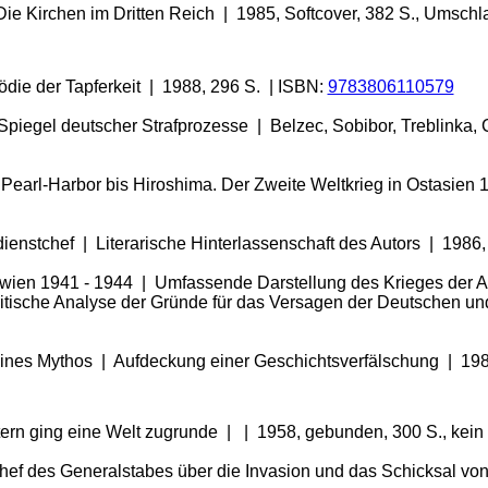
Die Kirchen im Dritten Reich | 1985, Softcover, 382 S., Umsch
ödie der Tapferkeit | 1988, 296 S. | ISBN:
9783806110579
 Spiegel deutscher Strafprozesse | Belzec, Sobibor, Treblinka
Pearl-Harbor bis Hiroshima. Der Zweite Weltkrieg in Ostasien 
mdienstchef | Literarische Hinterlassenschaft des Autors | 198
lawien 1941 - 1944 | Umfassende Darstellung des Krieges der
sche Analyse der Gründe für das Versagen der Deutschen und I
eines Mythos | Aufdeckung einer Geschichtsverfälschung | 19
tern ging eine Welt zugrunde | | 1958, gebunden, 300 S., kein
Chef des Generalstabes über die Invasion und das Schicksal v