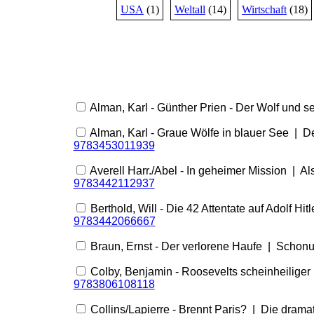
USA
(1)
Weltall
(14)
Wirtschaft
(18)
Alman, Karl - Günther Prien - Der Wolf und s
Alman, Karl - Graue Wölfe in blauer See | De
9783453011939
Averell Harr./Abel - In geheimer Mission | A
9783442112937
Berthold, Will - Die 42 Attentate auf Adolf H
9783442066667
Braun, Ernst - Der verlorene Haufe | Schonu
Colby, Benjamin - Roosevelts scheinheiliger
9783806108118
Collins/Lapierre - Brennt Paris? | Die drama