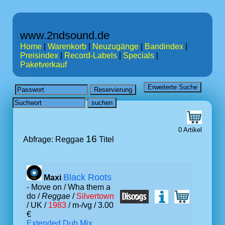
www.2ndsound.de
Home
|
Warenkorb
|
Neuzugänge
|
Bandindex
|
Preisindex
|
Record-Labels
|
Specials
|
Paketverkauf
0 Artikel
16
Abfrage: Reggae
Titel
Black Roots
Maxi
- Move on / Wha them a
do /
Reggae
/
Silvertown
/ UK /
1983
/ m-/vg / 3.00
€
Extended Dub Mix