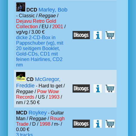
Marley, Bob
DCD
- Classic /
Reggae
/
Dejavu Retro Gold
Collection
/ EU /
2001
/
vg/vg / 3.00 €
dicke 2-CD-Box in
Pappschuber (vg), mit
20 seitigem Booklet,
Gold-CDs, CD1 mit
feinen Hairlines, CD2
nm
McGregor,
CD
Freddie
- Hard to get /
Reggae
/
Pow Wow
Records
/ US /
1993
/
nm / 2.50 €
Roykey
MCD
- Guitar
Man /
Reggae
/
Rough
Trade
/ D /
1998
/ m- /
0.00 €
3 tracks