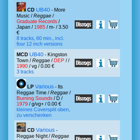
UB40
CD
- More
Music /
Reggae
/
Graduate Records
/
Japan /
1985
/ m- / 3.50
€
8 tracks, 60 min., incl.
four 12 inch versions
UB40
MCD
- Kingston
Town /
Reggae
/
DEP
/ /
1990
/ vg / 0.00 €
3 tracks
Various
LP
- Its
Reggae Time /
Reggae
/
Burning Sounds
/ D /
1979
/ g/vg+ / 0.00 €
kleines Coversplit oben,
zu verschenken
Various
CD
-
Reggae Night /
Reggae