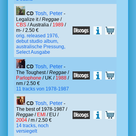
Tosh, Peter
CD
-
Legalize it /
Reggae
/
CBS
/ Australia /
1989
/
m- / 2.50 €
orig. released 1976,
debut studio album,
australische Pressung,
Select Ausgabe
Tosh, Peter
CD
-
The Toughest /
Reggae
/
Parlophone
/ UK /
1988
/
nm / 2.50 €
11 tracks von 1978-1987
Tosh, Peter
CD
-
The best of 1978-1987 /
Reggae
/
EMI
/ EU /
2004
/ m / 2.50 €
14 tracks, noch
versiegelt