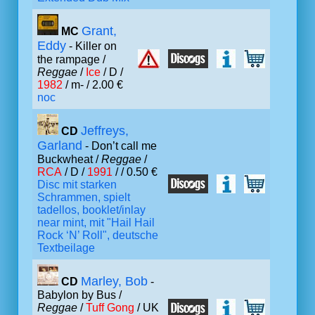
Grant,
MC
Eddy
- Killer on
the rampage /
Reggae
/
Ice
/ D /
1982
/ m- / 2.00 €
noc
Jeffreys,
CD
Garland
- Don’t call me
Buckwheat /
Reggae
/
RCA
/ D /
1991
/ / 0.50 €
Disc mit starken
Schrammen, spielt
tadellos, booklet/inlay
near mint, mit "Hail Hail
Rock ‘N’ Roll", deutsche
Textbeilage
Marley, Bob
CD
-
Babylon by Bus /
Reggae
/
Tuff Gong
/ UK