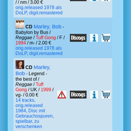
/
/ nm / 3.00 €
orig.released 1978 als
DoLP, digit.remastered
Marley, Bob
CD
-
Babylon by Bus /
Reggae
/
Tuff Gong
/ F /
1994
/ m- / 2.00 €
orig.released 1978 als
DoLP, digit.remastered
Marley,
CD
Bob
- Legend -
the best of /
Reggae
/
Tuff
Gong
/ UK /
1999
/
vg- / 0.00 €
14 tracks,
orig.released
1984, Disc mit
Gebrauchsspuren,
spielbar, zu
verschenken